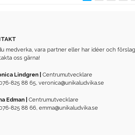
NTAKT
 du medverka, vara partner eller har idéer och förslag
akta oss gärna!
onica Lindgren |
Centrumutvecklare
 076-825 88 65,
veronica@unikaludvika.se
a Edman |
Centrumutvecklare
 076-825 88 66,
emma@unikaludvika.se