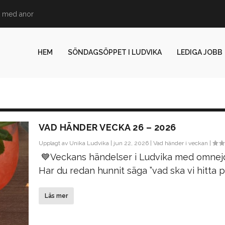
 med anor
HEM
SÖNDAGSÖPPET I LUDVIKA
LEDIGA JOBB
VAD HÄNDER VECKA 26 – 2026
Upplagt av
Unika Ludvika
|
jun 22, 2026
|
Vad händer i veckan
|
💙Veckans händelser i Ludvika med omnej
Har du redan hunnit säga ”vad ska vi hitta på
Läs mer