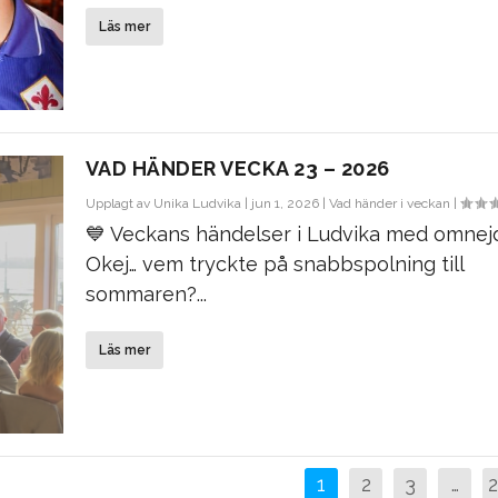
Läs mer
VAD HÄNDER VECKA 23 – 2026
Upplagt av
Unika Ludvika
|
jun 1, 2026
|
Vad händer i veckan
|
💙 Veckans händelser i Ludvika med omnej
Okej… vem tryckte på snabbspolning till
sommaren?...
Läs mer
1
2
3
…