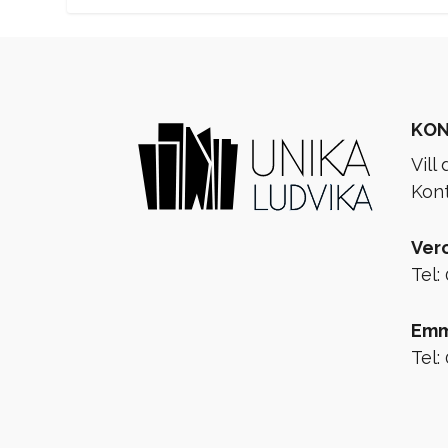
KO
Vill
Kont
Ver
Tel:
Emm
Tel: