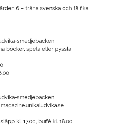
ården 6 – träna svenska och få fika
ludvika-smedjebacken
åna böcker, spela eller pyssla
00
8.00
ludvika-smedjebacken
 magazine.unikaludvika.se
läpp kl. 17.00, buffé kl. 18.00