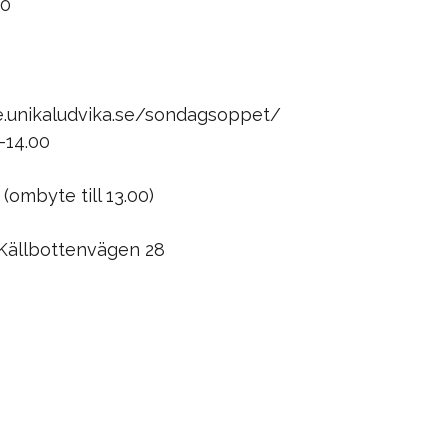
00
e.unikaludvika.se/sondagsoppet/
–14.00
(ombyte till 13.00)
0
å Källbottenvägen 28